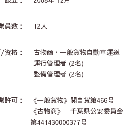
業員数：
12人
/資格：
古物商・
一般貨物自動車運送
運行管理者 (2名)
整備管理者 (2名)
業許可：
《一般貨物》
関自貨第466号
《古物商》
千葉県公安委員会
第441430000377号